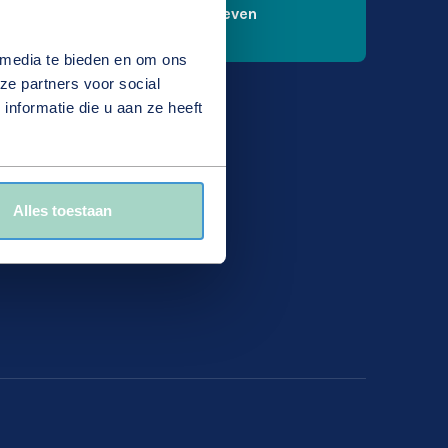
check_circle
Gedreven
 media te bieden en om ons
ze partners voor social
nformatie die u aan ze heeft
che bedrijven met een
 heeft zijn eigen
Alles toestaan
nden door één
egevoel.