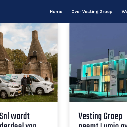
Home
Over Vesting Groep
We
Snl wordt
Vesting Groep
derdeel van
neemt Lumio o