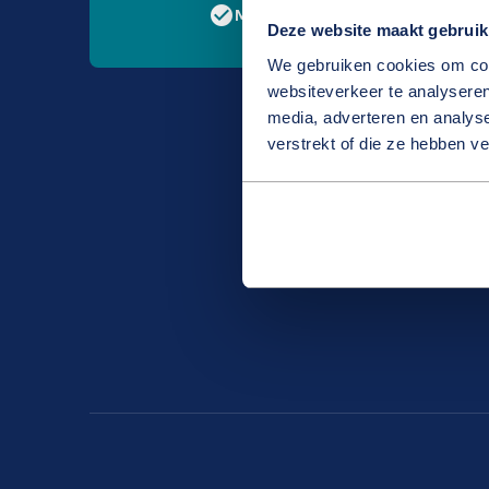
check_circle
Menselijk
Deze website maakt gebruik
We gebruiken cookies om cont
websiteverkeer te analyseren
media, adverteren en analys
verstrekt of die ze hebben v