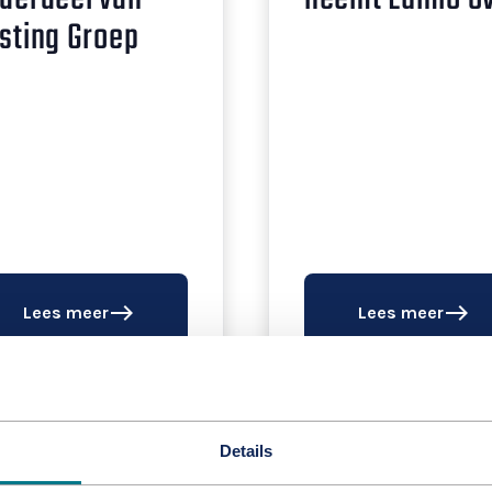
sting Groep
east
east
Lees meer
Lees meer
Details