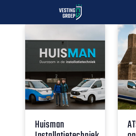
Huisman
AT
Installatietechniek
on