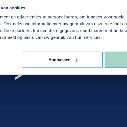
check_circle
check_circle
Vertrouwd
Aanpakkers
 van cookies
ent en advertenties te personaliseren, om functies voor social
. Ook delen we informatie over uw gebruik van onze site met on
e. Deze partners kunnen deze gegevens combineren met andere i
erzameld op basis van uw gebruik van hun services.
Vesting Groep is een netwerk van technis
heldere ambitie; samen sterker. Elk bedrijf
Aanpassen
karakter en expertise, maar we zijn verbo
gemeenschappelijke missie en een famili