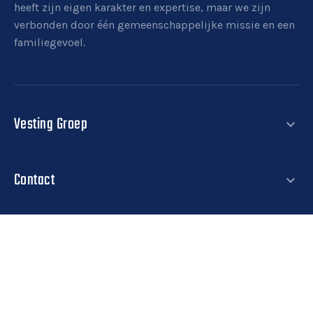
heeft zijn eigen karakter en expertise, maar we zijn
verbonden door één gemeenschappelijke missie en een
familiegevoel.
Vesting Groep
expand_more
Nieuws
Contact
Contact
expand_more
Werken bij Vesting Groep
T.
088 254 9200
E.
info@vestinggroep.nl
Werken bij VG?
Zie jij jezelf bij de Vesting Groep werken? Bekijk dan
De Vesting 37-A
snel onze vacatures op onze werken bij pagina.
7722GA
Dalfsen