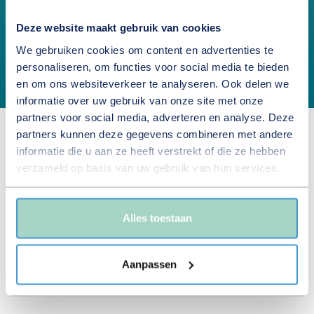
Wil je meer weten over onze
Deze website maakt gebruik van cookies
bedrijvenfamilie?
Leuk!
Wij vertellen
We gebruiken cookies om content en advertenties te
je graag meer.
personaliseren, om functies voor social media te bieden
en om ons websiteverkeer te analyseren. Ook delen we
informatie over uw gebruik van onze site met onze
partners voor social media, adverteren en analyse. Deze
partners kunnen deze gegevens combineren met andere
Kunnen wij je
helpen?
informatie die u aan ze heeft verstrekt of die ze hebben
verzameld op basis van uw gebruik van hun services.
Ben je nieuwsgierig naar onze bedrijvenfamilie, wil je
samenwerken of aansluiten? We maken graag kennis.
Alles toestaan
📩 Neem contact op via info@vestinggroep.nl
📍 Of kom langs op ons hoofdkantoor in Dalfsen. De
Aanpassen
koffie staat klaar.