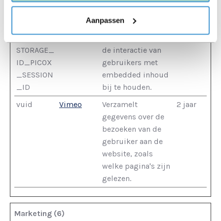
embedded inhoud
Aanpassen
bij te houden.
SESSION_
Vimeo
Wordt gebruikt om
Sessie
STORAGE_
de interactie van
ID_PICOX
gebruikers met
_SESSION
embedded inhoud
_ID
bij te houden.
vuid
Vimeo
Verzamelt
2 jaar
gegevens over de
bezoeken van de
gebruiker aan de
website, zoals
welke pagina's zijn
gelezen.
Marketing (6)