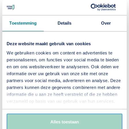
verschillende
apparaten en
marketingkanalen.
Toestemming
Details
Over
_ga_#
Google
Gebruikt om
2 jaar
gegevens naar
Deze website maakt gebruik van cookies
Google Analytics te
verzenden over het
We gebruiken cookies om content en advertenties te
apparaat en het
personaliseren, om functies voor social media te bieden
gedrag van de
en om ons websiteverkeer te analyseren. Ook delen we
bezoeker. Traceert
informatie over uw gebruik van onze site met onze
partners voor social media, adverteren en analyse. Deze
de bezoeker op
partners kunnen deze gegevens combineren met andere
verschillende
informatie die u aan ze heeft verstrekt of die ze hebben
apparaten en
verzameld op basis van uw gebruik van hun services.
marketingkanalen.
orionV3#i
Vimeo
Wordt gebruikt om
Perman
dentity
de interactie van
ent
Alles toestaan
gebruikers met