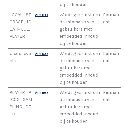
bij te houden.
LOCAL_ST
Vimeo
Wordt gebruikt om
Perman
ORAGE_ID
de interactie van
ent
_VIMEO_
gebruikers met
PLAYER
embedded inhoud
bij te houden.
picox#eve
Vimeo
Wordt gebruikt om
Perman
nts
de interactie van
ent
gebruikers met
embedded inhoud
bij te houden.
PLAYER_P
Vimeo
Wordt gebruikt om
Perman
ICOX_SAM
de interactie van
ent
PLING_SE
gebruikers met
ED
embedded inhoud
bij te houden.