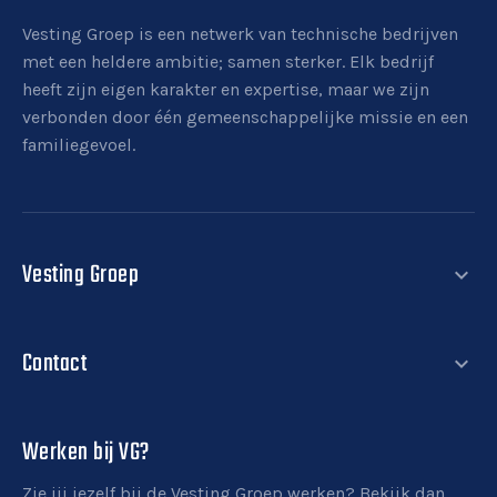
Vesting Groep is een netwerk van technische bedrijven
met een heldere ambitie; samen sterker. Elk bedrijf
heeft zijn eigen karakter en expertise, maar we zijn
verbonden door één gemeenschappelijke missie en een
familiegevoel.
Vesting Groep
expand_more
Nieuws
Contact
Contact
expand_more
Werken bij Vesting Groep
T.
088 254 9200
E.
info@vestinggroep.nl
Werken bij VG?
Zie jij jezelf bij de Vesting Groep werken? Bekijk dan