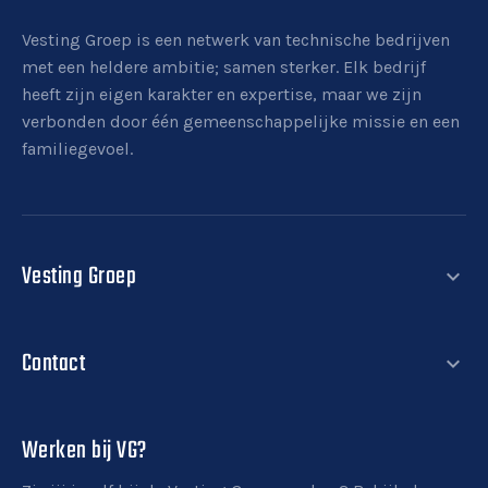
Vesting Groep is een netwerk van technische bedrijven
met een heldere ambitie; samen sterker. Elk bedrijf
heeft zijn eigen karakter en expertise, maar we zijn
verbonden door één gemeenschappelijke missie en een
familiegevoel.
Vesting Groep
expand_more
Nieuws
Contact
Contact
expand_more
Werken bij Vesting Groep
T.
088 254 9200
E.
info@vestinggroep.nl
Werken bij VG?