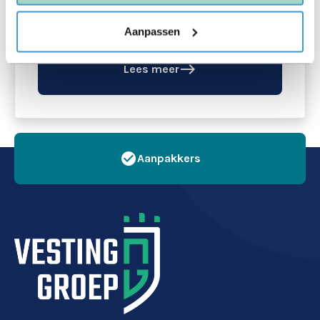
Aanpassen
east
Lees meer
check_circle
Aanpakkers